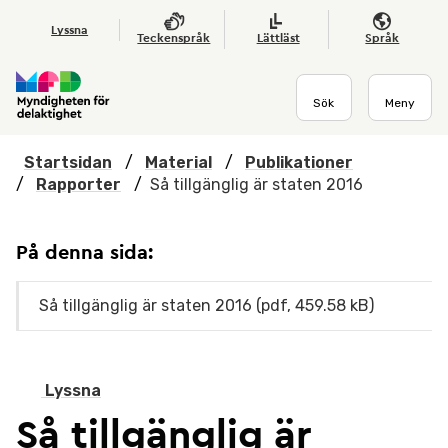
Hoppa till huvudmenyn
Till startsidan
Nyheter
Till sök
Kontakta oss
Om webbplatsen
Lyssna
Teckenspråk
Lättläst
Språk
Sök
Meny
Startsidan
/
Material
/
Publikationer
/
Rapporter
/
Så tillgänglig är staten 2016
På denna sida:
Så tillgänglig är staten 2016 (pdf, 459.58 kB)
Lyssna
Så tillgänglig är