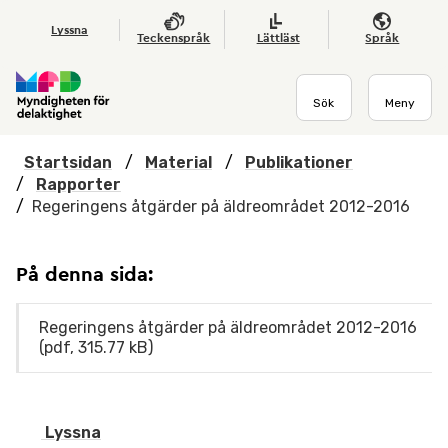
Hoppa till huvudmenyn
Till startsidan
Nyheter
Till sök
Kontakta oss
Om webbplatsen
Lyssna
Teckenspråk
Lättläst
Språk
Sök
Meny
Startsidan
/
Material
/
Publikationer
/
Rapporter
/
Regeringens åtgärder på äldreområdet 2012-2016
På denna sida:
Regeringens åtgärder på äldreområdet 2012-2016
(pdf, 315.77 kB)
Lyssna