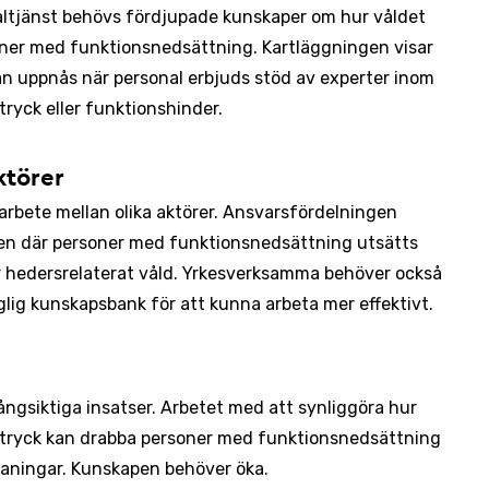
altjänst behövs fördjupade kunskaper om hur våldet
oner med funktionsnedsättning. Kartläggningen visar
n uppnås när personal erbjuds stöd av experter inom
tryck eller funktionshinder.
ktörer
rbete mellan olika aktörer. Ansvarsfördelningen
nden där personer med funktionsnedsättning utsätts
för hedersrelaterat våld. Yrkesverksamma behöver också
lig kunskapsbank för att kunna arbeta mer effektivt.
långsiktiga insatser. Arbetet med att synliggöra hur
rtryck kan drabba personer med funktionsnedsättning
tmaningar. Kunskapen behöver öka.