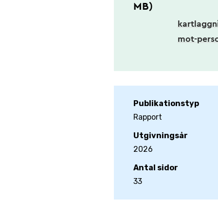
MB)
kartlaggn
mot-perso
Publikationstyp
Rapport
Utgivningsår
2026
Antal sidor
33