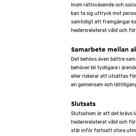
Inom rättsväsende och soci
kan ta sig uttryck mot pers
samtidigt att framgångar ka
hedersrelaterat våld och för
Samarbete mellan a
Det behövs även bättre sama
behöver bli tydligare i äre
eller riskerar att utsättas 
en gemensam och lättillgäng
Slutsats
Slutsatsen är att det krävs 
hedersrelaterat våld och fö
står inför fortsatt stora u