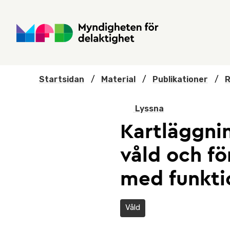
Hoppa till huvudmenyn
Till startsidan
Nyheter
Till sök
Kontakta oss
Om webbplatsen
Startsidan
/
Material
/
Publikationer
/
R
Lyssna
Kartläggni
våld och f
med funkti
Våld