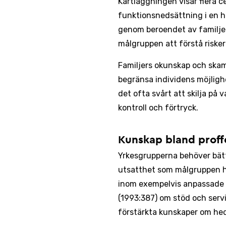
Kartläggningen visar flera 
funktionsnedsättning i en h
genom beroendet av familjen
målgruppen att förstå risker
Familjers okunskap och skam 
begränsa individens möjligh
det ofta svårt att skilja på
kontroll och förtryck.
Kunskap bland proff
Yrkesgrupperna behöver bätt
utsatthet som målgruppen h
inom exempelvis anpassade s
(1993:387) om stöd och servi
förstärkta kunskaper om hed