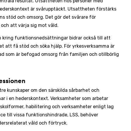
centrala resultat. Utsattheten hos personer med
ederskontext är svårupptäckt. Utsattheten förstärks
s stöd och omsorg. Det gör det svårare för
 och att värja sig mot våld.
kring funktionsnedsättningar bidrar också till att
et att få stöd och söka hjälp. För yrkesverksamma är
 vad som är befogad omsorg från familjen och otillbörlig
essionen
re kunskaper om den särskilda sårbarhet och
ar i en hederskontext. Verksamheter som arbetar
kolformer, habilitering och verksamheter enligt lag
ce till vissa funktionshindrade, LSS, behöver
ersrelaterat våld och förtryck.