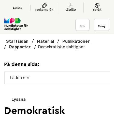
Hoppa till huvudmenyn
Till startsidan
Nyheter
Till sök
Kontakta oss
Om webbplatsen
Lyssna
Teckenspråk
Lättläst
Språk
Sök
Meny
Startsidan
/
Material
/
Publikationer
/
Rapporter
/
Demokratisk delaktighet
På denna sida:
Ladda ner
Lyssna
Demokratisk