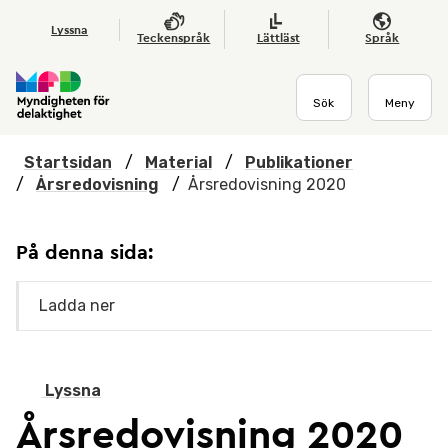
Hoppa till huvudmenyn
Till startsidan
Nyheter
Till sök
Kontakta oss
Om webbplatsen
Lyssna
Teckenspråk
Lättläst
Språk
Sök
Meny
Startsidan
/
Material
/
Publikationer
/
Årsredovisning
/
Årsredovisning 2020
På denna sida:
Ladda ner
Lyssna
Årsredovisning 2020