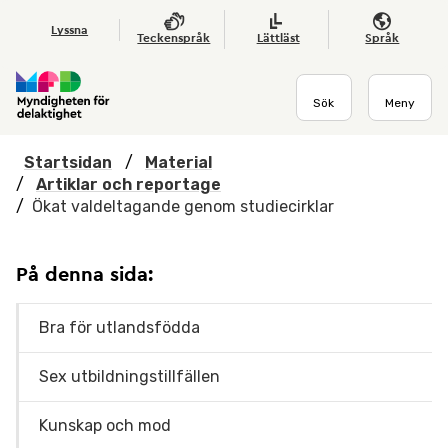
Hoppa till huvudmenyn
Till startsidan
Nyheter
Till sök
Kontakta oss
Om webbplatsen
Lyssna
Teckenspråk
Lättläst
Språk
Sök
Meny
Startsidan
/
Material
/
Artiklar och reportage
/
Ökat valdeltagande genom studiecirklar
På denna sida:
Bra för utlandsfödda
Sex utbildningstillfällen
Kunskap och mod