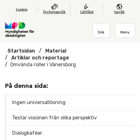
Hoppa till huvudmenyn
Till startsidan
Nyheter
Till sök
Kontakta oss
Om webbplatsen
Lyssna
Teckenspråk
Lättläst
Språk
Sök
Meny
Startsidan
/
Material
/
Artiklar och reportage
/
Omvända roller i Vänersborg
På denna sida:
Ingen universallösning
Testar visionen från olika perspektiv
Dialogkaféer