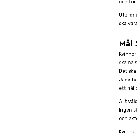
och för
Utbildn
ska vara
Mål 
Kvinnor
ska ha 
Det ska
Jämstäl
ett håll
Allt vål
Ingen sk
och äkt
Kvinnor