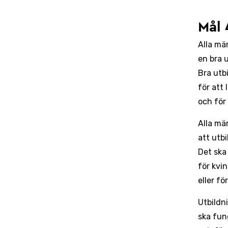
Mål 
Alla mä
en bra 
Bra utbi
för att 
och för 
Alla mä
att utbi
Det ska
för kvi
eller f
Utbildni
ska fun