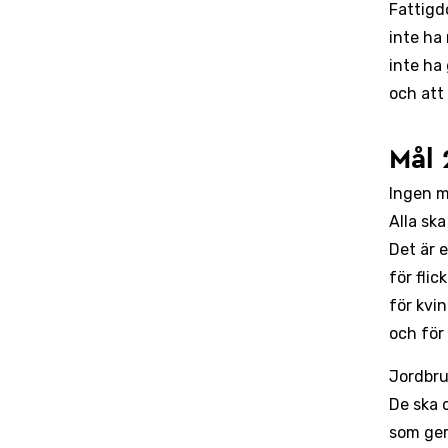
Fattigd
inte ha
inte ha
och att 
Mål 
Ingen m
Alla ska
Det är 
för flic
för kvi
och för 
Jordbru
De ska o
som ger