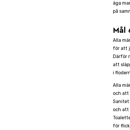
äga mar
på sam
Mål 
Alla mä
för att 
Därför 
att slä
i floder
Alla män
och att
Sanitet 
och att
Toalette
för flic