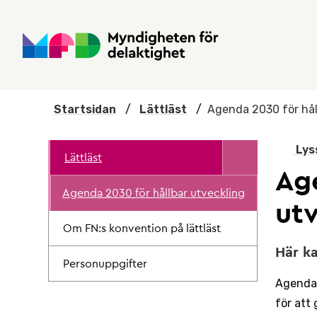
Hoppa till huvudmenyn
Till startsidan
Nyheter
Till sök
Kontakta oss
Om webbplatsen
Startsidan
/
Lättläst
/
Agenda 2030 för hål
Lys
Lättläst
Ag
Agenda 2030 för hållbar utveckling
ut
Om FN:s konvention på lättläst
Här ka
Personuppgifter
Agenda 
för att 