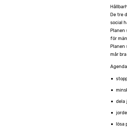
Hållbarh
De tre 
social h
Planen 
för män
Planen 
mår bra
Agenda 
stop
minsk
dela 
jorde
lösa