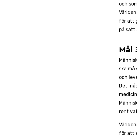
och som
Världen
för att
på sätt 
Mål 
Människo
ska må 
och leva
Det mås
medicin
Människ
rent va
Världen
för att