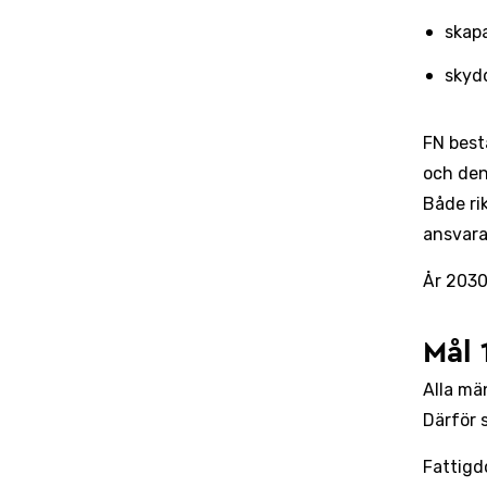
skap
skyd
FN best
och den 
Både ri
ansvara
År 2030
Mål 
Alla män
Därför 
Fattigd