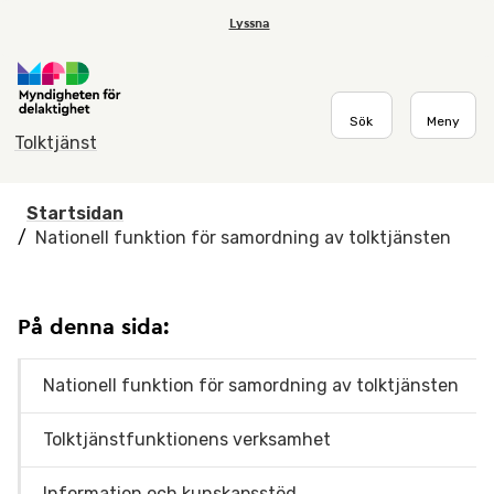
Hoppa till huvudmenyn
Till startsidan
Till sök
Om webbplatsen
Lyssna
Sök
Meny
Tolktjänst
Startsidan
/
Nationell funktion för samordning av tolktjänsten
På denna sida:
Nationell funktion för samordning av tolktjänsten
Tolktjänstfunktionens verksamhet
Information och kunskapsstöd