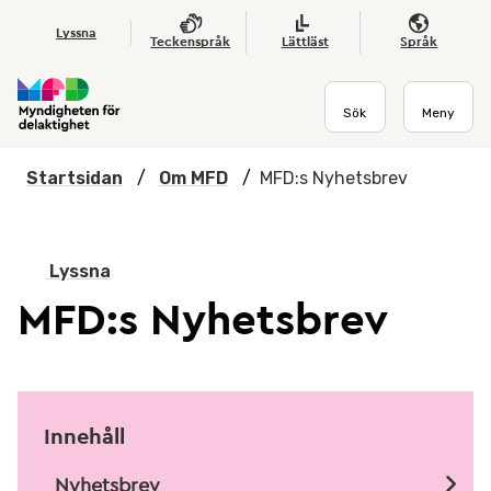
Hoppa till huvudmenyn
Till startsidan
Nyheter
Till sök
Kontakta oss
Om webbplatsen
Lyssna
Teckenspråk
Lättläst
Språk
Sök
Meny
Startsidan
/
Om MFD
/
MFD:s Nyhetsbrev
Lyssna
MFD:s Nyhetsbrev
Innehåll
Nyhetsbrev