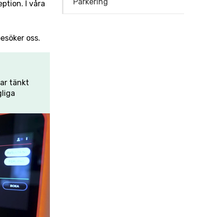
Parkering
ption. I våra
esöker oss.
har tänkt
gliga