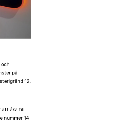
n och
nster på
osterigränd 12.
att åka till
nje nummer 14