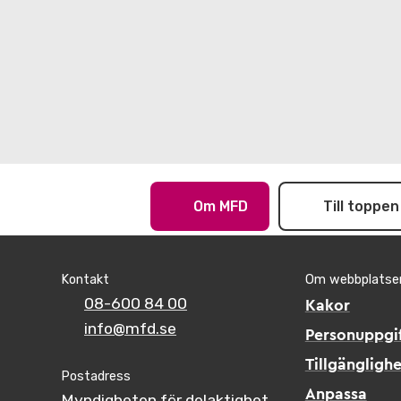
Om MFD
Till toppen
Kontakt
Om webbplatse
08-600 84 00
Kakor
info@mfd.se
Personuppgif
Tillgänglighe
Postadress
Anpassa
Myndigheten för delaktighet