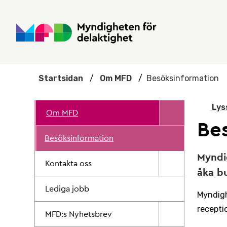
Hoppa till huvudmenyn
Till startsidan
Nyheter
Till sök
Kontakta oss
Om webbplatsen
Startsidan
/
Om MFD
/
Besöksinformation
Lys
Om MFD
Be
Besöksinformation
Myndig
Kontakta oss
åka bu
Lediga jobb
Myndigh
recepti
MFD:s Nyhetsbrev