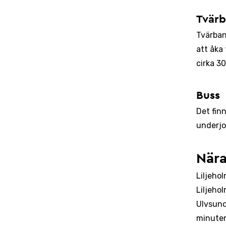
Tvär
Tvärban
att åka 
cirka 3
Buss
Det fin
underjor
Nära
Liljeho
Liljehol
Ulvsunda
minuter.