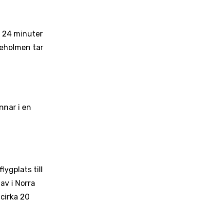
a 24 minuter
ljeholmen tar
nnar i en
ygplats till
av i Norra
 cirka 20