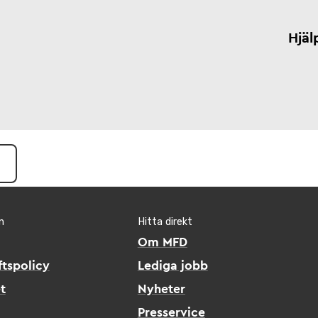
Hjäl
n
Hitta direkt
Om MFD
tspolicy
Lediga jobb
t
Nyheter
Presservice