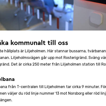
åka kommunalt till oss
e hållplats är Liljeholmen. Här stannar bussarna, tvärbana
anan. Liljeholmsvägen går upp mot Rosterigränd. Sväng vä
ränd. Det är cirka 250 meter från Liljeholmen station till R
elbana
na från T-centralen till Liljeholmen tar cirka 9 minuter. För 
lmen väljer du röd linje nummer 13 mot Norsborg eller röd li
uängen.