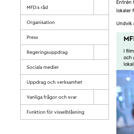
Entrén t
MFD:s råd
lokaler 
Organisation
Undvik 
Press
MFD
I fi
Regeringsuppdrag
och 
lokal
Sociala medier
Uppdrag och verksamhet
Vanliga frågor och svar
Funktion för visselblåsning