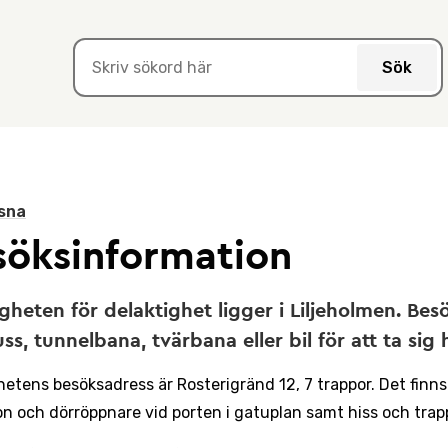
Sök
sna
söksinformation
heten för delaktighet ligger i Liljeholmen. Bes
ss, tunnelbana, tvärbana eller bil för att ta sig h
etens besöksadress är Rosterigränd 12, 7 trappor. Det finns
on och dörröppnare vid porten i gatuplan samt hiss och trap