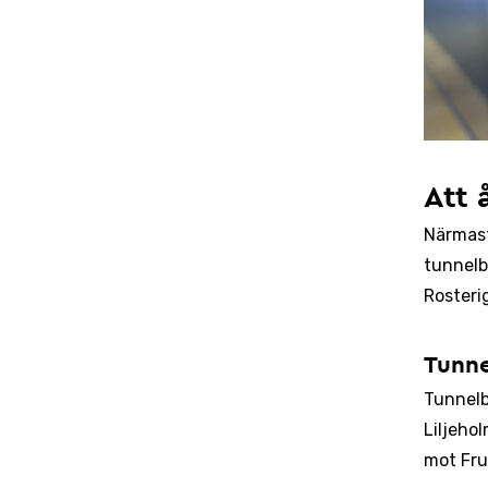
Att 
Närmast
tunnelb
Rosterig
Tunn
Tunnelba
Liljeho
mot Fr