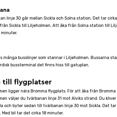
bana
an linje 30 går mellan Sickla och Solna station. Det tar cirk
från Sickla till Liljeholmen. Att åka från Solna station till Li
0 minuter.
ns många busslinjer som stannar i Liljeholmen. Bussarna sta
disk bussterminal det finns hiss till gatuplan.
 till flygplatser
lmen ligger nära Bromma flygplats. För att åka från Bromma fl
men väljer du tvärbanan linje 31 mot Alviks strand. Du kliver 
 och byter sedan till tvärbanan linje 30 mot Sickla. Det tar
 Med bil tar det cirka 18 minuter.