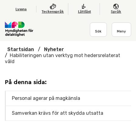
Hoppa till huvudmenyn
Till startsidan
Nyheter
Till sök
Kontakta oss
Om webbplatsen
Lyssna
Teckenspråk
Lättläst
Språk
Sök
Meny
Startsidan
/
Nyheter
/
Habiliteringen utan verktyg mot hedersrelaterat
våld
På denna sida:
Personal agerar på magkänsla
Samverkan krävs för att skydda utsatta