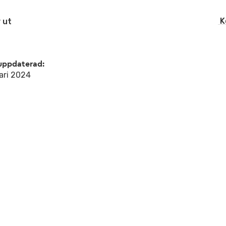
K
 ut
uppdaterad:
ari 2024