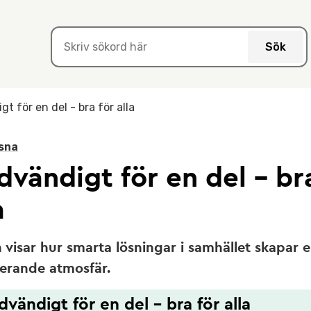
Sök
t för en del - bra för alla
sna
vändigt för en del - br
a
 visar hur smarta lösningar i samhället skapar 
derande atmosfär.
vändigt för en del - bra för alla