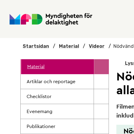
Hoppa till huvudmenyn
Till startsidan
Nyheter
Till sök
Kontakta oss
Om webbplatsen
Startsidan
/
Material
/
Videor
/
Nödvändig
Lys
Material
Nöd
Artiklar och reportage
all
Checklistor
Filmen
Evenemang
inklu
Publikationer
Nöd