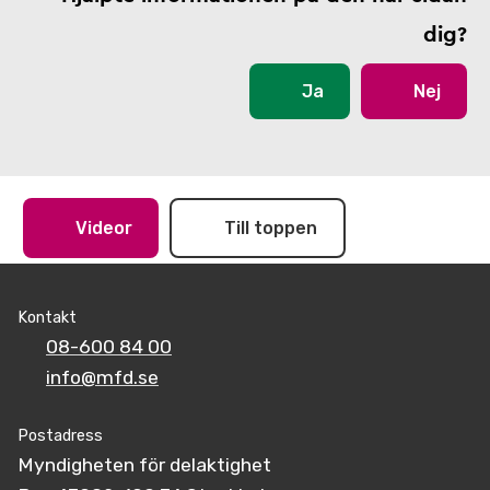
dig?
Ja
Nej
Videor
Till toppen
Kontakt
08-600 84 00
info@mfd.se
Postadress
Myndigheten för delaktighet