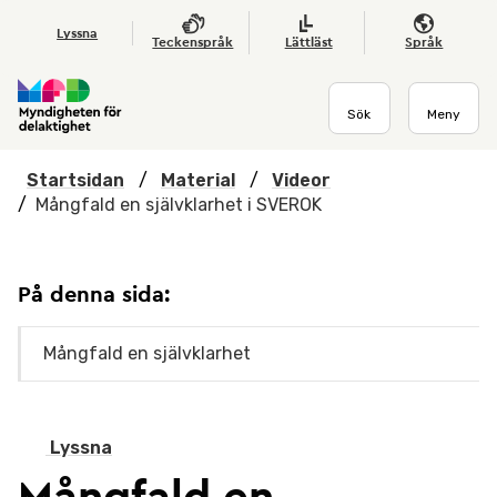
Hoppa till huvudmenyn
Till startsidan
Nyheter
Till sök
Kontakta oss
Om webbplatsen
Lyssna
Teckenspråk
Lättläst
Språk
Sök
Meny
Startsidan
/
Material
/
Videor
/
Mångfald en självklarhet i SVEROK
På denna sida:
Mångfald en självklarhet
Lyssna