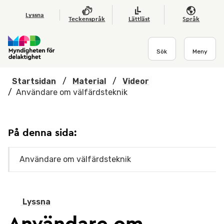
Hoppa till huvudmenyn
Till startsidan
Nyheter
Till sök
Kontakta oss
Om webbplatsen
Lyssna
Teckenspråk
Lättläst
Språk
Sök
Meny
Startsidan
/
Material
/
Videor
/
Användare om välfärdsteknik
På denna sida:
Användare om välfärdsteknik
Lyssna