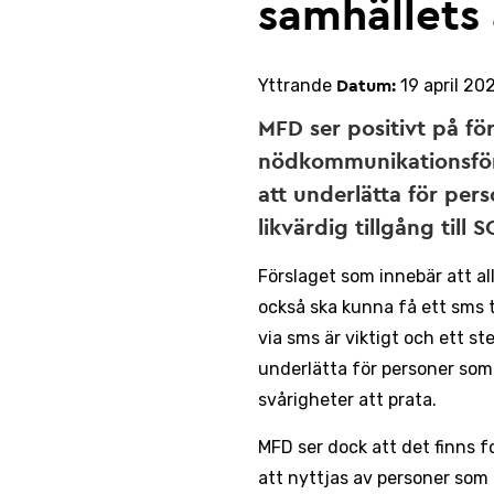
samhällets 
Yttrande
19 april 20
Datum:
MFD ser positivt på fö
nödkommunikationsför
att underlätta för per
likvärdig tillgång till
Förslaget som innebär att a
också ska kunna få ett sms 
via sms är viktigt och ett st
underlätta för personer som 
svårigheter att prata.
MFD ser dock att det finns f
att nyttjas av personer som 