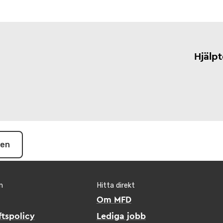
Hjälp
pen
n
Hitta direkt
Om MFD
tspolicy
Lediga jobb