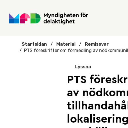
Hoppa till huvudmenyn
Till startsidan
Nyheter
Till sök
Kontakta oss
Om webbplatsen
Startsidan
/
Material
/
Remissvar
/
PTS föreskrifter om förmedling av nödkommunikat
Lyssna
PTS föreskr
av nödkom
tillhandahå
lokalisering