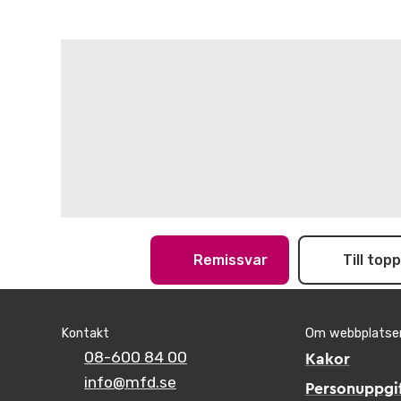
Remissvar
Till top
Kontakt
Om webbplatse
08-600 84 00
Kakor
info@mfd.se
Personuppgif