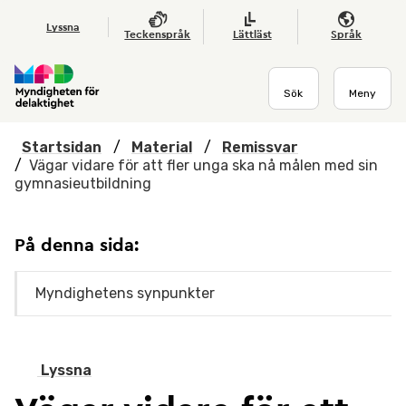
Hoppa till huvudmenyn
Till startsidan
Nyheter
Till sök
Kontakta oss
Om webbplatsen
Lyssna
Teckenspråk
Lättläst
Språk
Sök
Meny
Startsidan
/
Material
/
Remissvar
/
Vägar vidare för att fler unga ska nå målen med sin
gymnasieutbildning
På denna sida:
Myndighetens synpunkter
Lyssna