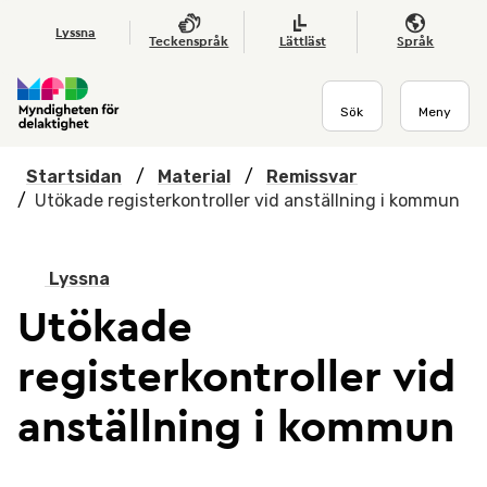
Hoppa till huvudmenyn
Till startsidan
Nyheter
Till sök
Kontakta oss
Om webbplatsen
Lyssna
Teckenspråk
Lättläst
Språk
Sök
Meny
Startsidan
/
Material
/
Remissvar
/
Utökade registerkontroller vid anställning i kommun
Lyssna
Utökade
registerkontroller vid
anställning i kommun