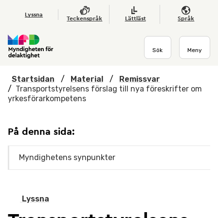
Hoppa till huvudmenyn
Till startsidan
Nyheter
Till sök
Kontakta oss
Om webbplatsen
Lyssna
Teckenspråk
Lättläst
Språk
Sök
Meny
Startsidan
/
Material
/
Remissvar
/
Transportstyrelsens förslag till nya föreskrifter om
yrkesförarkompetens
På denna sida:
Myndighetens synpunkter
Lyssna