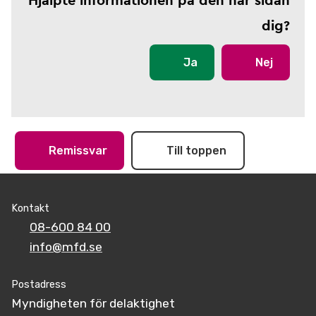
Hjälpte informationen på den här sidan
dig?
Ja
Nej
Remissvar
Till toppen
Kontakt
08-600 84 00
info@mfd.se
Postadress
Myndigheten för delaktighet