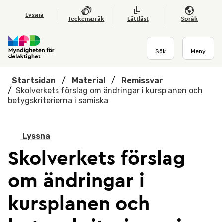
Hoppa till huvudmenyn
Till startsidan
Nyheter
Till sök
Kontakta oss
Om webbplatsen
Lyssna
Teckenspråk
Lättläst
Språk
Sök
Meny
Startsidan
/
Material
/
Remissvar
/
Skolverkets förslag om ändringar i kursplanen och
betygskriterierna i samiska
Lyssna
Skolverkets förslag
om ändringar i
kursplanen och