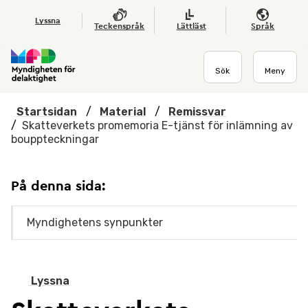
Hoppa till huvudmenyn
Till startsidan
Nyheter
Till sök
Kontakta oss
Om webbplatsen
Lyssna
Teckenspråk
Lättläst
Språk
Sök
Meny
Startsidan
/
Material
/
Remissvar
/
Skatteverkets promemoria E-tjänst för inlämning av
bouppteckningar
På denna sida:
Myndighetens synpunkter
Lyssna