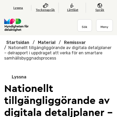
Hoppa till huvudmenyn
Till startsidan
Nyheter
Till sök
Kontakta oss
Om webbplatsen
Lyssna
Teckenspråk
Lättläst
Språk
Sök
Meny
Startsidan
/
Material
/
Remissvar
/
Nationellt tillgängliggörande av digitala detaljplaner
– delrapport i uppdraget att verka för en smartare
samhällsbyggnadsprocess
Lyssna
Nationellt
tillgängliggörande av
digitala detaljplaner –