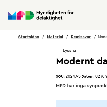
Hoppa till huvudmenyn
Till startsidan
Nyheter
Till sök
Kontakta oss
Om webbplatsen
Startsidan
/
Material
/
Remissvar
/
Mode
Lyssna
Modernt da
2024:95
02 jun
SOU:
Datum:
MFD har inga synpunkt