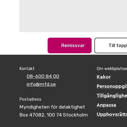
Remissvar
Till top
Kontakt
Om webbplatse
08-600 84 00
Kakor
info@mfd.se
Personuppgif
Tillgänglighe
Postadress
Anpassa
Myndigheten för delaktighet
Box 47082, 100 74 Stockholm
Upphovsrätt