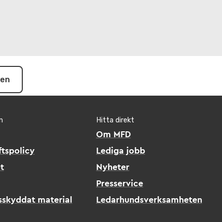
pen
n
Hitta direkt
Om MFD
tspolicy
Lediga jobb
t
Nyheter
Presservice
sskyddat material
Ledarhundsverksamheten