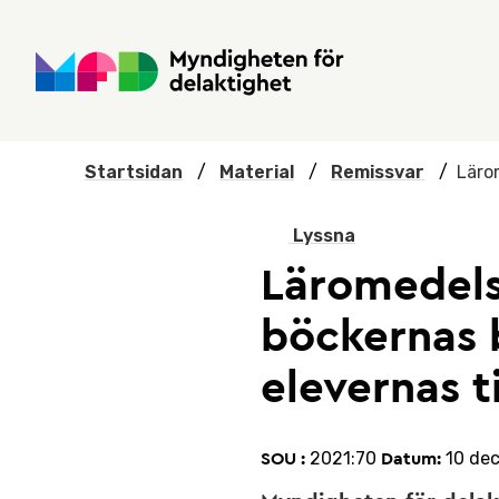
Hoppa till huvudmenyn
Till startsidan
Nyheter
Till sök
Kontakta oss
Om webbplatsen
Startsidan
/
Material
/
Remissvar
/
Läro
Lyssna
Läromedels
böckernas 
elevernas t
2021:70
10 de
SOU :
Datum: