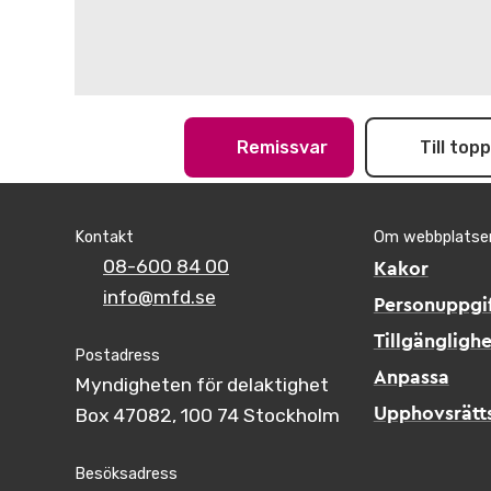
Remissvar
Till top
Kontakt
Om webbplatse
08-600 84 00
Kakor
info@mfd.se
Personuppgif
Tillgänglighe
Postadress
Anpassa
Myndigheten för delaktighet
Box 47082, 100 74 Stockholm
Upphovsrätt
Besöksadress