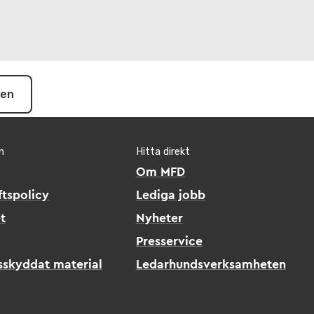
pen
n
Hitta direkt
Om MFD
tspolicy
Lediga jobb
t
Nyheter
Presservice
sskyddat material
Ledarhundsverksamheten