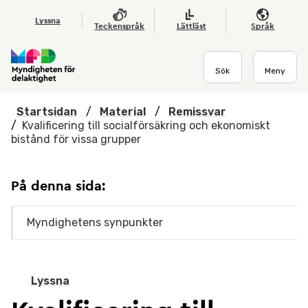
Hoppa till huvudmenyn
Till startsidan
Nyheter
Till sök
Kontakta oss
Om webbplatsen
Lyssna
Teckenspråk
Lättläst
Språk
Sök
Meny
Startsidan
/
Material
/
Remissvar
/
Kvalificering till socialförsäkring och ekonomiskt
bistånd för vissa grupper
På denna sida:
Myndighetens synpunkter
Lyssna