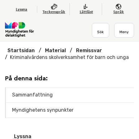
Hoppa till huvudmenyn
Till startsidan
Nyheter
Till sök
Kontakta oss
Om webbplatsen
Lyssna
Teckenspråk
Lättläst
Språk
Sök
Meny
Startsidan
/
Material
/
Remissvar
/
Kriminalvårdens skolverksamhet för barn och unga
På denna sida:
Sammanfattning
Myndighetens synpunkter
Lyssna