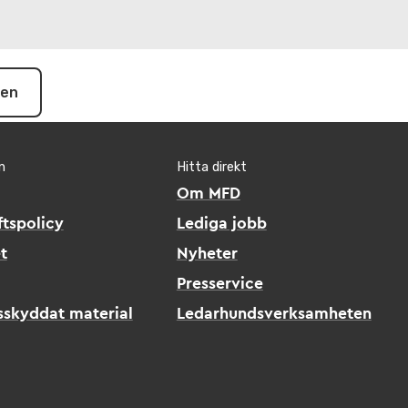
pen
n
Hitta direkt
Om MFD
tspolicy
Lediga jobb
t
Nyheter
Presservice
sskyddat material
Ledarhundsverksamheten