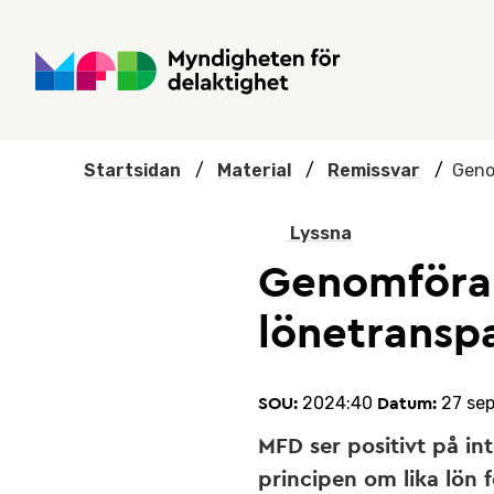
Hoppa till huvudmenyn
Till startsidan
Nyheter
Till sök
Kontakta oss
Om webbplatsen
Startsidan
/
Material
/
Remissvar
/
Geno
Lyssna
Genomföra
lönetranspa
2024:40
27 se
SOU:
Datum:
MFD ser positivt på in
principen om lika lön f