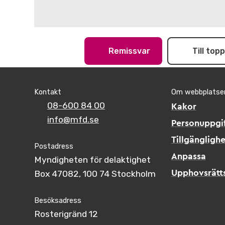
Remissvar
Till top
Kontakt
Om webbplatse
08-600 84 00
Kakor
info@mfd.se
Personuppgif
Tillgänglighe
Postadress
Anpassa
Myndigheten för delaktighet
Box 47082, 100 74 Stockholm
Upphovsrätt
Besöksadress
Rosterigränd 12