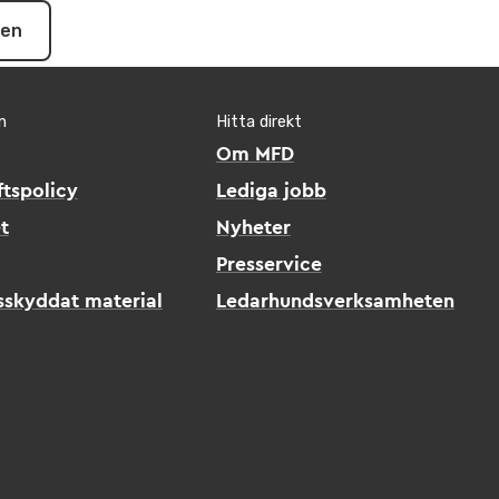
pen
n
Hitta direkt
Om MFD
tspolicy
Lediga jobb
t
Nyheter
Presservice
sskyddat material
Ledarhundsverksamheten