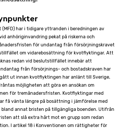
ynpunkter
 (MFD) har i tidigare yttranden i beredningen av
vid anhöriginvandring pekat på riskerna och
ånadersfristen för undantag från försörjningskravet
stillfället om vidarebosättning för kvotflyktingar. Att
knas redan vid beslutstillfället innebär att
undantag från försörjnings- och bostadskraven har
 gått ut innan kvotflyktingen har anlänt till Sverige,
 fråntas möjligheten att göra en ansökan om
men för tremånadersfristen. Kvotflyktingar med
ar få vänta längre på bosättning i jämförelse med
n bland annat bristen på tillgängliga boenden. Utifrån
risten att slå extra hårt mot en grupp som redan
ation. I artikel 18 i Konventionen om rättigheter för