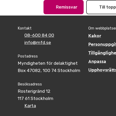
Remissvar
Till top
Kontakt
Om webbplatse
08-600 84 00
Kakor
info@mfd.se
Personuppgif
Tillgänglighe
Postadress
Anpassa
Myndigheten för delaktighet
Box 47082, 100 74 Stockholm
Upphovsrätt
Besöksadress
Rosterigränd 12
117 61 Stockholm
Karta