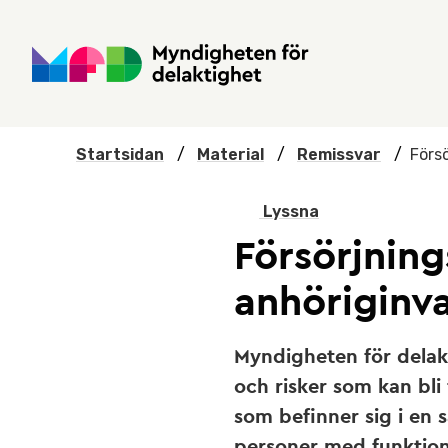
Hoppa till huvudmenyn
Till startsidan
Nyheter
Till sök
Kontakta oss
Om webbplatsen
Startsidan
/
Material
/
Remissvar
/
Förs
Lyssna
Försörjning
anhöriginv
Myndigheten för delak
och risker som kan bli
som befinner sig i en s
personer med funktion