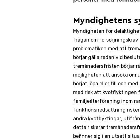
Myndighetens s
Myndigheten för delaktighet
frågan om försörjningskrav 
problematiken med att trem
börjar gälla redan vid beslut
tremånadersfristen börjar rä
möjligheten att ansöka om 
börjat löpa eller till och med
med risk att kvotflyktingen
familjeåterförening inom ra
funktionsnedsättning risker
andra kvotflyktingar, utifrå
detta riskerar tremånadersf
befinner sig i en utsatt situ