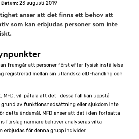
23 augusti 2019
Datum:
ighet anser att det finns ett behov att
ativ som kan erbjudas personer som inte
skt.
ynpunkter
n framgår att personer först efter fysisk inställelse
ng registrerad mellan sin utländska eID-handling och
MFD, vill påtala att det i dessa fall kan uppstå
 grund av funktionsnedsättning eller sjukdom inte
 för detta ändamål. MFD anser att det i den fortsatta
s förslag närmare behöver analyseras vilka
n erbjudas för denna grupp individer.