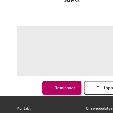
Skriv ut
Remissvar
Till top
Kontakt
Om webbplatse