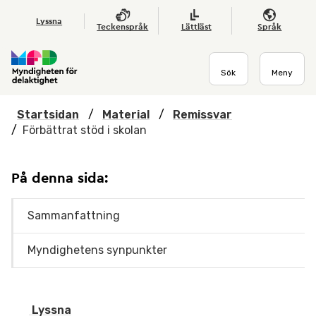
Hoppa till huvudmenyn
Till startsidan
Nyheter
Till sök
Kontakta oss
Om webbplatsen
Lyssna
Teckenspråk
Lättläst
Språk
Sök
Meny
Startsidan
/
Material
/
Remissvar
/
Förbättrat stöd i skolan
På denna sida:
Sammanfattning
Myndighetens synpunkter
Lyssna