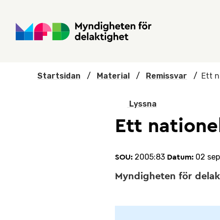
Hoppa till huvudmenyn
Till startsidan
Nyheter
Till sök
Kontakta oss
Om webbplatsen
Startsidan
/
Material
/
Remissvar
/
Ett n
Lyssna
Ett natione
2005:83
02 se
SOU:
Datum:
Myndigheten för delakti