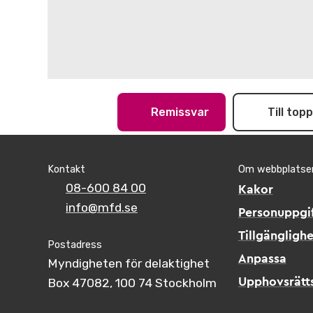
Remissvar
Till top
Kontakt
Om webbplatse
08-600 84 00
Kakor
info@mfd.se
Personuppgif
Tillgänglighe
Postadress
Anpassa
Myndigheten för delaktighet
Box 47082, 100 74 Stockholm
Upphovsrätt