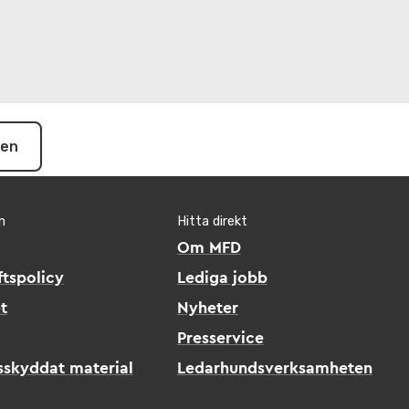
pen
n
Hitta direkt
Om MFD
tspolicy
Lediga jobb
t
Nyheter
Presservice
sskyddat material
Ledarhundsverksamheten