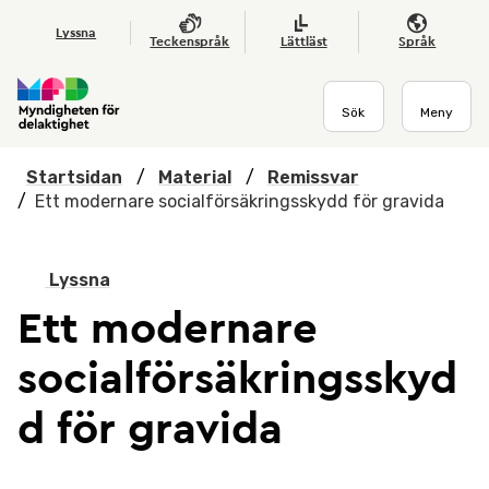
Hoppa till huvudmenyn
Till startsidan
Nyheter
Till sök
Kontakta oss
Om webbplatsen
Lyssna
Teckenspråk
Lättläst
Språk
Sök
Meny
Startsidan
/
Material
/
Remissvar
/
Ett modernare socialförsäkringsskydd för gravida
Lyssna
Ett modernare
socialförsäkringsskyd
d för gravida