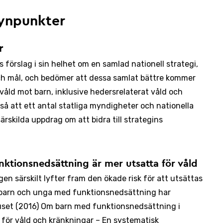
ynpunkter
r
förslag i sin helhet om en samlad nationell strategi,
ch mål, och bedömer att dessa samlat bättre kommer
åld mot barn, inklusive hedersrelaterat våld och
å att ett antal statliga myndigheter och nationella
ärskilda uppdrag om att bidra till strategins
ktionsnedsättning är mer utsatta för våld
n särskilt lyfter fram den ökade risk för att utsättas
 barn och unga med funktionsnedsättning har
uset (2016) Om barn med funktionsnedsättning i
 för våld och kränkningar – En systematisk