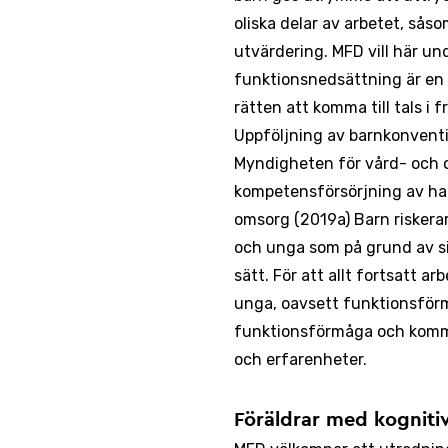
oliska delar av arbetet, sås
utvärdering. MFD vill här un
funktionsnedsättning är en s
rätten att komma till tals i
Uppföljning av barnkonventi
Myndigheten för vård- och 
kompetensförsörjning av han
omsorg (2019a) Barn riskerar 
och unga som på grund av s
sätt. För att allt fortsatt a
unga, oavsett funktionsförmå
funktionsförmåga och kommun
och erfarenheter.
Föräldrar med kogniti