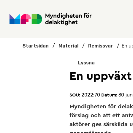
Hoppa till huvudmenyn
Till startsidan
Nyheter
Till sök
Kontakta oss
Om webbplatsen
Startsidan
/
Material
/
Remissvar
/
En up
Lyssna
En uppväxt 
2022:70
30 jun
SOU:
Datum:
Myndigheten för delak
förslag och att ett ant
aktörer ges särskilda u