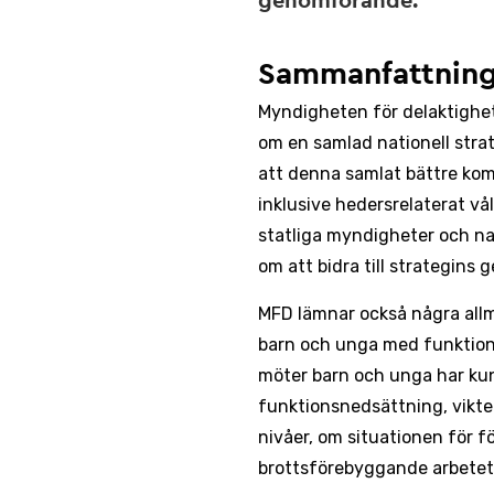
genomförande.
Sammanfattnin
Myndigheten för delaktighet
om en samlad nationell stra
att denna samlat bättre ko
inklusive hedersrelaterat vå
statliga myndigheter och nat
om att bidra till strategins
MFD lämnar också några all
barn och unga med funktion
möter barn och unga har ku
funktionsnedsättning, vikten
nivåer, om situationen för 
brottsförebyggande arbetet