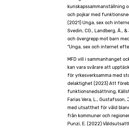
kunskapssammanställning om 
och pojkar med funktionsned
(2021) Unga, sex och intern
Svedin, CG., Landberg, Å., &
och övergrepp mot barn med
"Unga, sex och internet eft
MFD vill i sammanhanget ock
kan vara svårare att upptä
för yrkesverksamma med sto
delaktighet (2023) Att för
funktionsnedsättning, Källströ
Farias Vera, L., Gustafsson, 
med utsatthet för våld bla
från kommuner och regioner, 
Punzi, E. (2022) Våldsutsatt