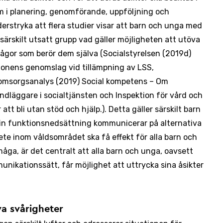
om i planering, genomförande, uppföljning och
derstryka att flera studier visar att barn och unga med
ärskilt utsatt grupp vad gäller möjligheten att utöva
 frågor som berör dem själva (Socialstyrelsen (2019d)
onens genomslag vid tillämpning av LSS,
omsorgsanalys (2019) Social kompetens – Om
dläggare i socialtjänsten och Inspektion för vård och
att bli utan stöd och hjälp.). Detta gäller särskilt barn
in funktionsnedsättning kommunicerar på alternativa
rbete inom våldsområdet ska få effekt för alla barn och
ga, är det centralt att alla barn och unga, oavsett
ikationssätt, får möjlighet att uttrycka sina åsikter
va svårigheter