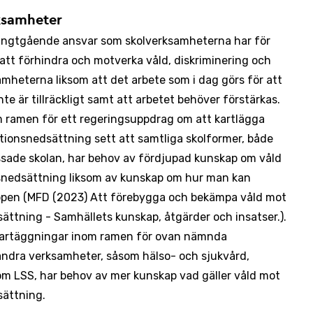
rksamheter
långtgående ansvar som skolverksamheterna har för
att förhindra och motverka våld, diskriminering och
mheterna liksom att det arbete som i dag görs för att
nte är tillräckligt samt att arbetet behöver förstärkas.
 ramen för ett regeringsuppdrag om att kartlägga
ionsnedsättning sett att samtliga skolformer, både
sade skolan, har behov av fördjupad kunskap om våld
nedsättning liksom av kunskap om hur man kan
pen (MFD (2023) Att förebygga och bekämpa våld mot
ttning - Samhällets kunskap, åtgärder och insatser.).
kartäggningar inom ramen för ovan nämnda
andra verksamheter, såsom hälso- och sjukvård,
nom LSS, har behov av mer kunskap vad gäller våld mot
ättning.