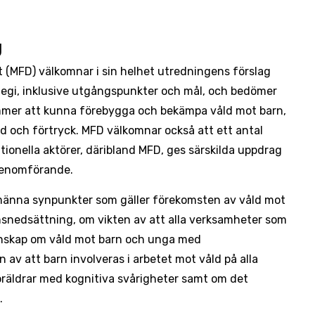
g
 (MFD) välkomnar i sin helhet utredningens förslag
tegi, inklusive utgångspunkter och mål, och bedömer
mmer att kunna förebygga och bekämpa våld mot barn,
ld och förtryck. MFD välkomnar också att ett antal
ionella aktörer, däribland MFD, ges särskilda uppdrag
 genomförande.
männa synpunkter som gäller förekomsten av våld mot
snedsättning, om vikten av att alla verksamheter som
nskap om våld mot barn och unga med
 av att barn involveras i arbetet mot våld på alla
föräldrar med kognitiva svårigheter samt om det
.