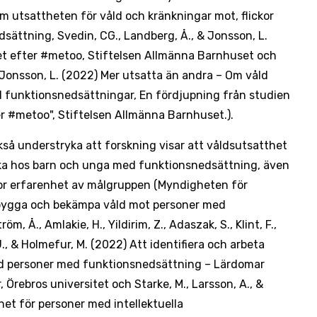
utsattheten för våld och kränkningar mot, flickor
sättning, Svedin, CG., Landberg, Å., & Jonsson, L.
et efter #metoo, Stiftelsen Allmänna Barnhuset och
 Jonsson, L. (2022) Mer utsatta än andra – Om våld
 funktionsnedsättningar, En fördjupning från studien
er #metoo", Stiftelsen Allmänna Barnhuset.).
så understryka att forskning visar att våldsutsatthet
cka hos barn och unga med funktionsnedsättning, även
r erfarenhet av målgruppen (Myndigheten för
ebygga och bekämpa våld mot personer med
m, Å., Amlakie, H., Yildirim, Z., Adaszak, S., Klint, F.,
J., & Holmefur, M. (2022) Att identifiera och arbeta
nd personer med funktionsnedsättning – Lärdomar
Örebros universitet och Starke, M., Larsson, A., &
het för personer med intellektuella