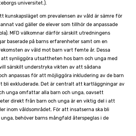
eborgs universitet.).
att kunskapsläget om prevalensen av våld är sämre för
 annat vad gäller de elever som tillhör de anpassade
ola). MFD välkomnar därför särskilt utredningens
gar baserade på barns erfarenheter samt om en
örekomsten av våld mot barn vart femte år. Dessa
för att synliggöra utsattheten hos barn och unga med
ll särskilt understryka vikten av att sådana
och anpassas för att möjliggöra inkludering av de barn
att bli exkluderade. Det är centralt att kartläggningar av
ch unga omfattar alla barn och unga, oavsett
er direkt från barn och unga är en viktig del i att
er inom våldsområdet. För att insatserna ska bli
 unga, behöver barns mångfald återspeglas i de