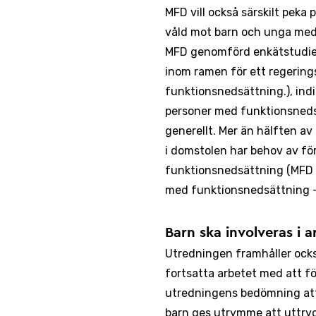
MFD vill också särskilt peka
våld mot barn och unga med
MFD genomförd enkätstudie 
inom ramen för ett regerin
funktionsnedsättning.), ind
personer med funktionsnedsä
generellt. Mer än hälften a
i domstolen har behov av fö
funktionsnedsättning (MFD 
med funktionsnedsättning - 
Barn ska involveras i a
Utredningen framhåller också
fortsatta arbetet med att 
utredningens bedömning att 
barn ges utrymme att uttryck