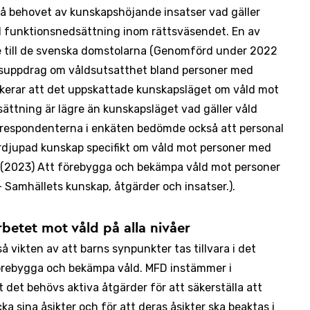
 på behovet av kunskapshöjande insatser vad gäller
 funktionsnedsättning inom rättsväsendet. En av
till de svenska domstolarna (Genomförd under 2022
gsuppdrag om våldsutsatthet bland personer med
ikerar att det uppskattade kunskapsläget om våld mot
ttning är lägre än kunskapsläget vad gäller våld
v respondenterna i enkäten bedömde också att personal
rdjupad kunskap specifikt om våld mot personer med
(2023) Att förebygga och bekämpa våld mot personer
Samhällets kunskap, åtgärder och insatser.).
rbetet mot våld på alla nivåer
 vikten av att barns synpunkter tas tillvara i det
förebygga och bekämpa våld. MFD instämmer i
det behövs aktiva åtgärder för att säkerställa att
a sina åsikter och för att deras åsikter ska beaktas i