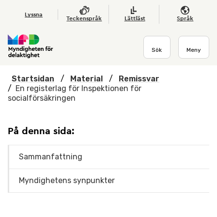
Hoppa till huvudmenyn
Till startsidan
Nyheter
Till sök
Kontakta oss
Om webbplatsen
Lyssna
Teckenspråk
Lättläst
Språk
Sök
Meny
Startsidan
/
Material
/
Remissvar
/
En registerlag för Inspektionen för
socialförsäkringen
På denna sida:
Sammanfattning
Myndighetens synpunkter