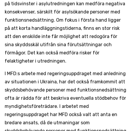
på tidsvinster i asylutredningen kan medföra negativa
konsekvenser, särskilt för asylsökande personer med
funktionsnedsättning. Om fokus i första hand ligger
på att korta handläggningstiderna, finns en stor risk
att den enskilde inte får möjlighet att redogöra för
sina skyddsskäl utifrån sina förutsättningar och
förmågor. Det kan också medföra risker för
felaktigheter i utredningen.
I MFD:s arbete med regeringsuppdraget med anledning
av situationen i Ukraina, har det också framkommit att
skyddsbehövande personer med funktionsnedsättning
ofta är rädda för att beskriva eventuella stödbehov för
myndighetsföreträdare. I arbetet med
regeringsuppdraget har MFD också valt att anta en
bredare ansats, då de utmaningar som
skyddsbehövande personer med funktionsnedsättning