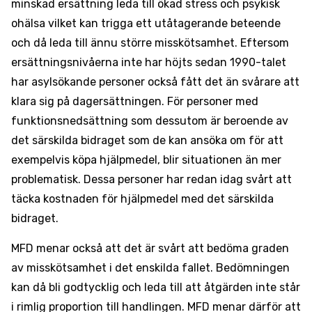
minskad ersättning leda till ökad stress och psykisk
ohälsa vilket kan trigga ett utåtagerande beteende
och då leda till ännu större misskötsamhet. Eftersom
ersättningsnivåerna inte har höjts sedan 1990-talet
har asylsökande personer också fått det än svårare att
klara sig på dagersättningen. För personer med
funktionsnedsättning som dessutom är beroende av
det särskilda bidraget som de kan ansöka om för att
exempelvis köpa hjälpmedel, blir situationen än mer
problematisk. Dessa personer har redan idag svårt att
täcka kostnaden för hjälpmedel med det särskilda
bidraget.
MFD menar också att det är svårt att bedöma graden
av misskötsamhet i det enskilda fallet. Bedömningen
kan då bli godtycklig och leda till att åtgärden inte står
i rimlig proportion till handlingen. MFD menar därför att