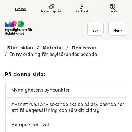
Hoppa till huvudmenyn
Till startsidan
Nyheter
Till sök
Kontakta oss
Om webbplatsen
Lyssna
Teckenspråk
Lättläst
Språk
Sök
Meny
Startsidan
/
Material
/
Remissvar
/
En ny ordning för asylsökandes boende
På denna sida:
Myndighetens synpunkter
Avsnitt 4.3.1 Asylsökande ska bo på asylboende för
att få dagersättning och särskilt bidrag
Barnperspektivet