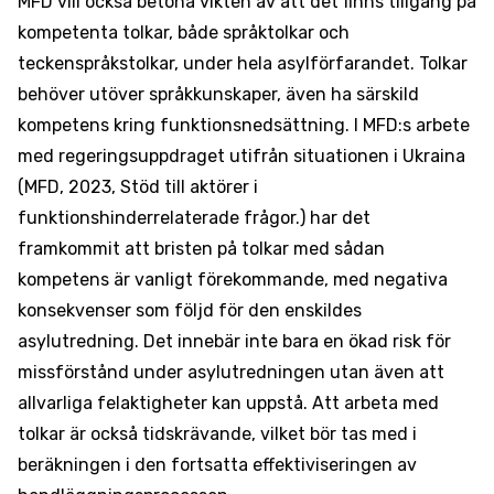
MFD vill också betona vikten av att det finns tillgång på
kompetenta tolkar, både språktolkar och
teckenspråkstolkar, under hela asylförfarandet. Tolkar
behöver utöver språkkunskaper, även ha särskild
kompetens kring funktionsnedsättning. I MFD:s arbete
med regeringsuppdraget utifrån situationen i Ukraina
(MFD, 2023, Stöd till aktörer i
funktionshinderrelaterade frågor.) har det
framkommit att bristen på tolkar med sådan
kompetens är vanligt förekommande, med negativa
konsekvenser som följd för den enskildes
asylutredning. Det innebär inte bara en ökad risk för
missförstånd under asylutredningen utan även att
allvarliga felaktigheter kan uppstå. Att arbeta med
tolkar är också tidskrävande, vilket bör tas med i
beräkningen i den fortsatta effektiviseringen av