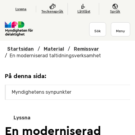
Hoppa till huvudmenyn
Till startsidan
Nyheter
Till sök
Kontakta oss
Om webbplatsen
Lyssna
Teckenspråk
Lättläst
Språk
Sök
Meny
Startsidan
/
Material
/
Remissvar
/
En moderniserad taltidningsverksamhet
På denna sida:
Myndighetens synpunkter
Lyssna
En moderniserad