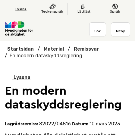
Hoppa till huvudmenyn
Till startsidan
Nyheter
Till sök
Kontakta oss
Om webbplatsen
Lyssna
Teckenspråk
Lättläst
Språk
Sök
Meny
Startsidan
/
Material
/
Remissvar
/
En modern dataskyddsreglering
Lyssna
En modern
dataskyddsreglering
S2022/04816
10 mars 2023
Lagrådsremiss:
Datum: