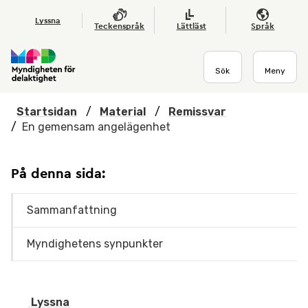
Hoppa till huvudmenyn
Till startsidan
Nyheter
Till sök
Kontakta oss
Om webbplatsen
Lyssna
Teckenspråk
Lättläst
Språk
Sök
Meny
Startsidan
/
Material
/
Remissvar
/
En gemensam angelägenhet
På denna sida:
Sammanfattning
Myndighetens synpunkter
Lyssna