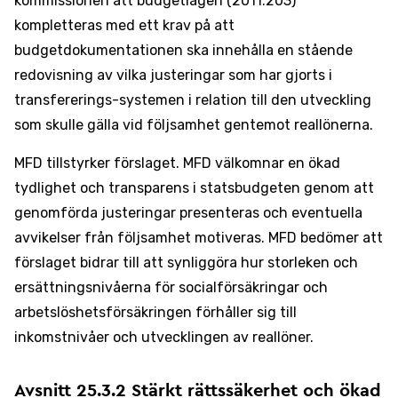
kommissionen att budgetlagen (2011:203)
kompletteras med ett krav på att
budgetdokumentationen ska innehålla en stående
redovisning av vilka justeringar som har gjorts i
transfererings-systemen i relation till den utveckling
som skulle gälla vid följsamhet gentemot reallönerna.
MFD tillstyrker förslaget. MFD välkomnar en ökad
tydlighet och transparens i statsbudgeten genom att
genomförda justeringar presenteras och eventuella
avvikelser från följsamhet motiveras. MFD bedömer att
förslaget bidrar till att synliggöra hur storleken och
ersättningsnivåerna för socialförsäkringar och
arbetslöshetsförsäkringen förhåller sig till
inkomstnivåer och utvecklingen av reallöner.
Avsnitt 25.3.2 Stärkt rättssäkerhet och ökad