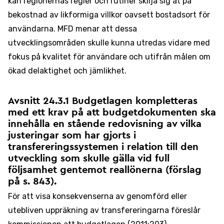
kan regionernas regler och rutiner skilja sig åt på
bekostnad av likformiga villkor oavsett bostadsort för
användarna. MFD menar att dessa
utvecklingsområden skulle kunna utredas vidare med
fokus på kvalitet för användare och utifrån målen om
ökad delaktighet och jämlikhet.
Avsnitt 24.3.1 Budgetlagen kompletteras
med ett krav på att budgetdokumenten ska
innehålla en stående redovisning av vilka
justeringar som har gjorts i
transfereringssystemen i relation till den
utveckling som skulle gälla vid full
följsamhet gentemot reallönerna (förslag
på s. 843).
För att visa konsekvenserna av genomförd eller
utebliven uppräkning av transfereringarna föreslår