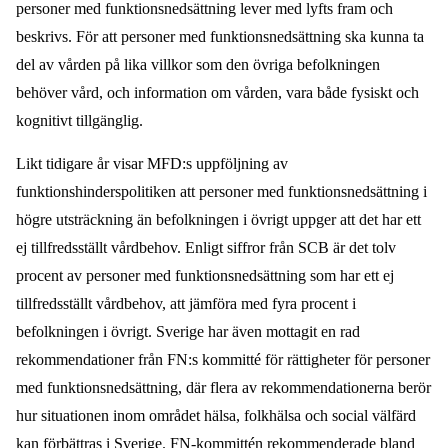
personer med funktionsnedsättning lever med lyfts fram och
beskrivs. För att personer med funktionsnedsättning ska kunna ta
del av vården på lika villkor som den övriga befolkningen
behöver vård, och information om vården, vara både fysiskt och
kognitivt tillgänglig.
Likt tidigare år visar MFD:s uppföljning av
funktionshinderspolitiken att personer med funktionsnedsättning i
högre utsträckning än befolkningen i övrigt uppger att det har ett
ej tillfredsställt vårdbehov. Enligt siffror från SCB är det tolv
procent av personer med funktionsnedsättning som har ett ej
tillfredsställt vårdbehov, att jämföra med fyra procent i
befolkningen i övrigt. Sverige har även mottagit en rad
rekommendationer från FN:s kommitté för rättigheter för personer
med funktionsnedsättning, där flera av rekommendationerna berör
hur situationen inom området hälsa, folkhälsa och social välfärd
kan förbättras i Sverige. FN-kommittén rekommenderade bland