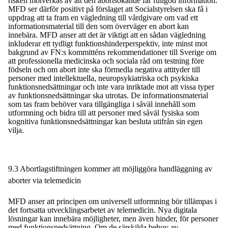
risken motverkas av att den abortsökande får fullgod information.
MFD ser därför positivt på förslaget att Socialstyrelsen ska få i
uppdrag att ta fram en vägledning till vårdgivare om vad ett
informationsmaterial till den som överväger en abort kan
innebära. MFD anser att det är viktigt att en sådan vägledning
inkluderar ett tydligt funktionshinderperspektiv, inte minst mot
bakgrund av FN:s kommitténs rekommendationer till Sverige om
att
professionella medicinska och sociala råd om testning före
födseln och om abort inte ska förmedla negativa attityder till
personer med intellektuella, neuropsykiatriska och psykiska
funktionsnedsättningar och inte vara inriktade mot att vissa typer
av funktionsnedsättningar ska utrotas.
De informationsmaterial
som tas fram behöver vara tillgängliga i såväl innehåll som
utformning och bidra till att personer med såväl fysiska som
kognitiva funktionsnedsättningar kan besluta utifrån sin egen
vilja.
9.3 Abortlagstiftningen kommer att möjliggöra handläggning av
aborter via telemedicin
MFD anser att principen om universell utformning bör tillämpas i
det fortsatta utvecklingsarbetet av telemedicin. Nya digitala
lösningar kan innebära möjligheter, men även hinder, för personer
med funktionsnedsättning. Om de särskilda behov av