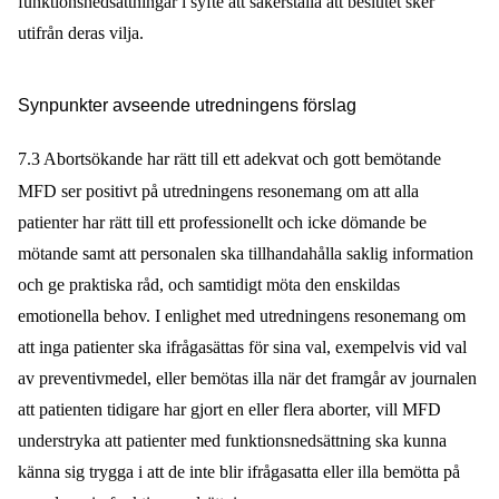
funktionsnedsättningar i syfte att säkerställa att beslutet sker
utifrån deras vilja.
Synpunkter avseende
utredningens förslag
7.3 Abortsökande har rätt till ett adekvat och gott bemötande
MFD ser positivt på utredningens resonemang om att
alla
patienter har rätt till ett professionellt och icke dömande be
mötande samt att personalen ska tillhandahålla saklig information
och ge praktiska råd, och samtidigt möta den enskildas
emotionella behov. I enlighet med utredningens resonemang om
att inga patienter ska ifrågasättas för sina val, exempelvis vid val
av preventivmedel, eller bemötas illa när det framgår av journalen
att patienten tidigare har gjort en eller flera aborter, vill MFD
understryka att patienter med funktionsnedsättning ska kunna
känna sig trygga i att de inte blir ifrågasatta eller illa bemötta på