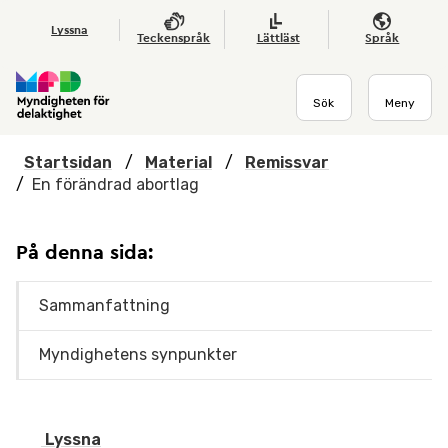
Hoppa till huvudmenyn
Till startsidan
Nyheter
Till sök
Kontakta oss
Om webbplatsen
Lyssna
Teckenspråk
Lättläst
Språk
Sök
Meny
Startsidan
/
Material
/
Remissvar
/
En förändrad abortlag
På denna sida:
Sammanfattning
Myndighetens synpunkter
Lyssna