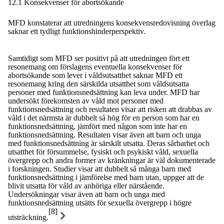
12.1 Konsekvenser för abortsökande
MFD konstaterar att utredningens konsekvensredovisning överlag
saknar ett tydligt funktionshinderperspektiv.
Samtidigt som MFD ser positivt på att utredningen fört ett
resonemang om förslagens eventuella konsekvenser för
abortsökande som lever i våldsutsatthet saknar MFD ett
resonemang kring den särskilda utsatthet som våldsutsatta
personer med funktionsnedsättning kan leva under. MFD har
undersökt förekomsten av våld mot personer med
funktionsnedsättning och resultaten visar att risken att drabbas av
våld i det närmsta är dubbelt så hög för en person som har en
funktionsnedsättning, jämfört med någon som inte har en
funktionsnedsättning. Resultaten visar även att barn och unga
med funktionsnedsättning är särskilt utsatta. Deras sårbarhet och
utsatthet för försummelse, fysiskt och psykiskt våld, sexuella
övergrepp och andra former av kränkningar är väl dokumenterade
i forskningen. Studier visar att dubbelt så många barn med
funktionsnedsättning i jämförelse med barn utan, uppger att de
blivit utsatta för våld av anhöriga eller närstående.
Undersökningar visar även att barn och unga med
funktionsnedsättning utsätts för sexuella övergrepp i högre
[8]
utsträckning.