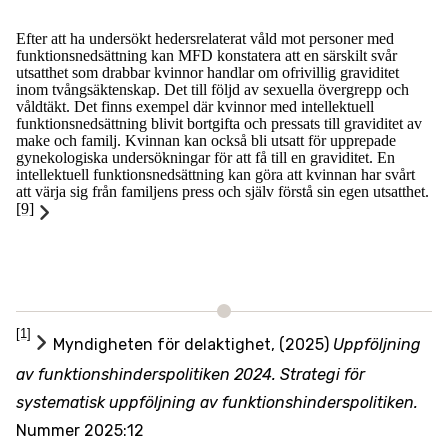
Efter att ha undersökt hedersrelaterat våld mot personer med
funktionsnedsättning kan MFD konstatera att en särskilt svår
utsatthet som drabbar kvinnor handlar om ofrivillig graviditet
inom tvångsäktenskap. Det till följd av sexuella övergrepp och
våldtäkt. Det finns exempel där kvinnor med intellektuell
funktionsnedsättning blivit bortgifta och pressats till graviditet av
make och familj. Kvinnan kan också bli utsatt för upprepade
gynekologiska undersökningar för att få till en graviditet. En
intellektuell funktionsnedsättning kan göra att kvinnan har svårt
att värja sig från familjens press och själv förstå sin egen utsatthet.
[9]
[1]
Myndigheten för delaktighet, (2025)
Uppföljning
av funktionshinderspolitiken 2024. Strategi för
systematisk uppföljning av funktionshinderspolitiken.
Nummer 2025:12