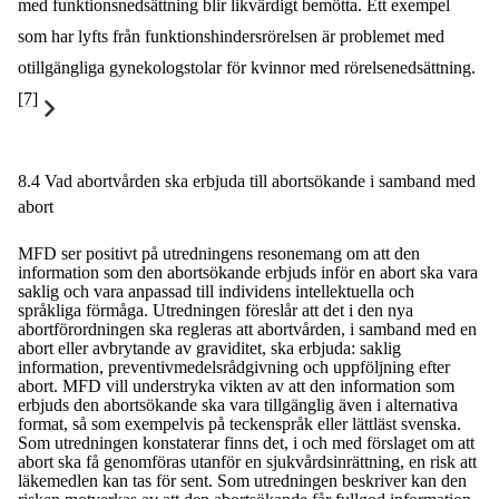
med funktionsnedsättning blir likvärdigt bemötta. Ett exempel
som har lyfts från funktionshindersrörelsen är problemet med
otillgängliga gynekologstolar för kvinnor med rörelsenedsättning.
[7]
8.4 Vad abortvården ska erbjuda till abortsökande i samband med
abort
MFD ser positivt på utredningens resonemang om att den
information som den abortsökande erbjuds inför en abort ska vara
saklig och vara anpassad till individens intellektuella och
språkliga förmåga. Utredningen föreslår att det i den nya
abortförordningen ska regleras att abortvården, i samband med en
abort eller avbrytande av graviditet, ska erbjuda: saklig
information, preventivmedelsrådgivning och uppföljning efter
abort. MFD vill understryka vikten av att den information som
erbjuds den abortsökande ska vara tillgänglig även i alternativa
format, så som exempelvis på teckenspråk eller lättläst svenska.
Som utredningen konstaterar finns det, i och med förslaget om att
abort ska få genomföras utanför en sjukvårdsinrättning, en risk att
läkemedlen kan tas för sent. Som utredningen beskriver kan den