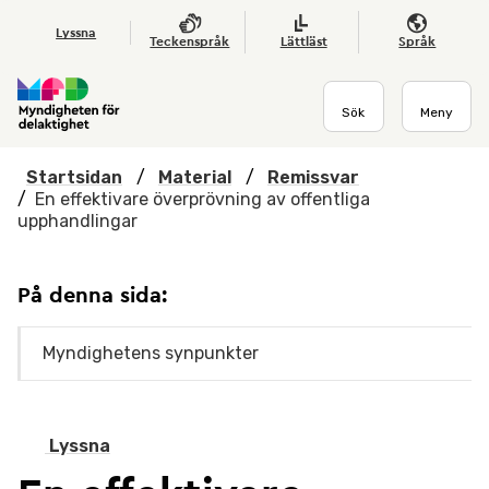
Hoppa till huvudmenyn
Till startsidan
Nyheter
Till sök
Kontakta oss
Om webbplatsen
Lyssna
Teckenspråk
Lättläst
Språk
Sök
Meny
Startsidan
/
Material
/
Remissvar
/
En effektivare överprövning av offentliga
upphandlingar
På denna sida:
Myndighetens synpunkter
Lyssna