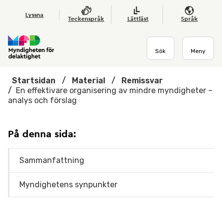
Hoppa till huvudmenyn
Till startsidan
Nyheter
Till sök
Kontakta oss
Om webbplatsen
Lyssna
Teckenspråk
Lättläst
Språk
Sök
Meny
Startsidan
/
Material
/
Remissvar
/
En effektivare organisering av mindre myndigheter –
analys och förslag
På denna sida:
Sammanfattning
Myndighetens synpunkter