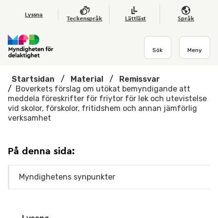
Hoppa till huvudmenyn
Till startsidan
Nyheter
Till sök
Kontakta oss
Om webbplatsen
Lyssna
Teckenspråk
Lättläst
Språk
Sök
Meny
Startsidan
/
Material
/
Remissvar
/
Boverkets förslag om utökat bemyndigande att
meddela föreskrifter för friytor för lek och utevistelse
vid skolor, förskolor, fritidshem och annan jämförlig
verksamhet
På denna sida:
Myndighetens synpunkter