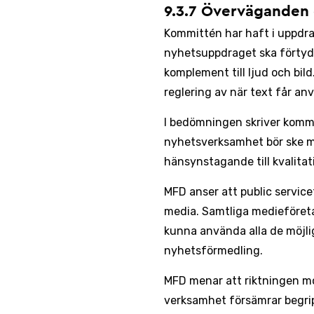
9.3.7 Överväganden 
Kommittén har haft i uppdra
nyhetsuppdraget ska förtydlig
komplement till ljud och bil
reglering av när text får anv
I bedömningen skriver kommi
nyhetsverksamhet bör ske 
hänsynstagande till kvalita
MFD anser att public servic
media. Samtliga medieföre
kunna använda alla de möjlig
nyhetsförmedling.
MFD menar att riktningen m
verksamhet försämrar begrip