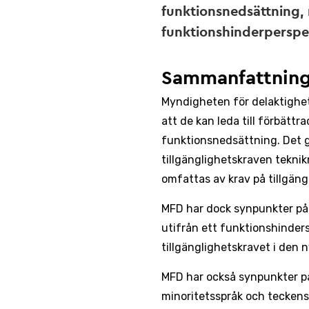
funktionsnedsättning,
funktionshinderperspe
Sammanfattnin
Myndigheten för delaktighet 
att de kan leda till förbätt
funktionsnedsättning. Det gä
tillgänglighetskraven teknik
omfattas av krav på tillgän
MFD har dock synpunkter på 
utifrån ett funktionshinder
tillgänglighetskravet i den 
MFD har också synpunkter på
minoritetsspråk och teckens