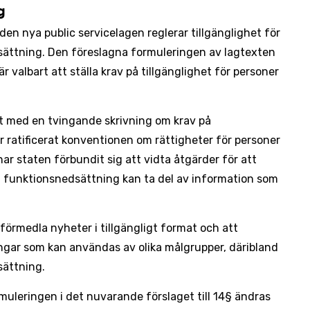
g
den nya public servicelagen reglerar tillgänglighet för
ättning. Den föreslagna formuleringen av lagtexten
r valbart att ställa krav på tillgänglighet för personer
lt med en tvingande skrivning om krav på
ar ratificerat konventionen om rättigheter för personer
r staten förbundit sig att vidta åtgärder för att
d funktionsnedsättning kan ta del av information som
förmedla nyheter i tillgängligt format och att
ingar som kan användas av olika målgrupper, däribland
ättning.
muleringen i det nuvarande förslaget till 14§ ändras