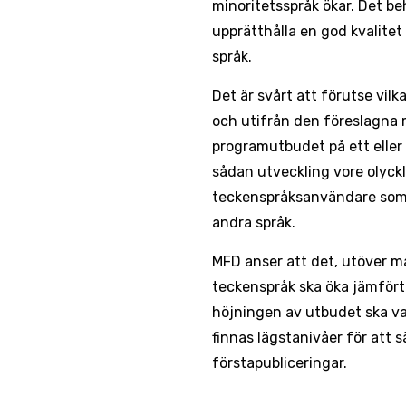
minoritetsspråk ökar. Det beh
upprätthålla en god kvalitet
språk.
Det är svårt att förutse vil
och utifrån den föreslagna m
programutbudet på ett eller 
sådan utveckling vore olyckli
teckenspråksanvändare som 
andra språk.
MFD anser att det, utöver m
teckenspråk ska öka jämfört 
höjningen av utbudet ska var
finnas lägstanivåer för att sä
förstapubliceringar.