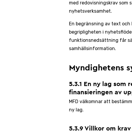
med redovisningskrav som sy
nyhetsverksamhet.
En begränsning av text och 
begripligheten i nyhetsflöd
funktionsnedsättning får sä
samhällsinformation.
Myndighetens s
5.3.1 En ny lag som 
finansieringen av u
MFD välkomnar att bestämmel
ny lag.
5.3.9 Villkor om kra