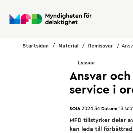
Hoppa till huvudmenyn
Till startsidan
Nyheter
Till sök
Kontakta oss
Om webbplatsen
Startsidan
/
Material
/
Remissvar
/
Ansva
Lyssna
Ansvar och
service i or
2024:34
13 se
SOU:
Datum:
MFD tillstyrker delar 
kan leda till förbättr