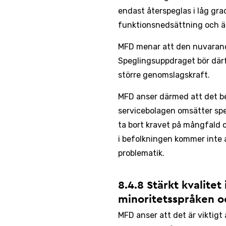
endast återspeglas i låg gr
funktionsnedsättning och äl
MFD menar att den nuvarande
Speglingsuppdraget bör därf
större genomslagskraft.
MFD anser därmed att det beh
servicebolagen omsätter spe
ta bort kravet på mångfald 
i befolkningen kommer inte a
problematik.
8.4.8 Stärkt kvalitet
minoritetsspråken o
MFD anser att det är viktigt