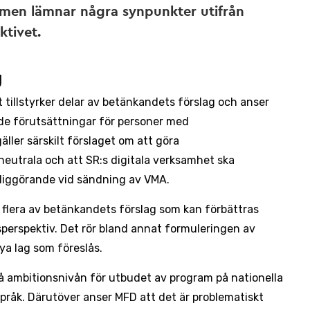
 men lämnar några synpunkter utifrån
ktivet.
g
tillstyrker delar av betänkandets förslag och anser
rade förutsättningar för personer med
ller särskilt förslaget om att göra
neutrala och att SR:s digitala verksamhet ska
gliggörande vid sändning av VMA.
flera av betänkandets förslag som kan förbättras
sperspektiv. Det rör bland annat formuleringen av
nya lag som föreslås.
 ambitionsnivån för utbudet av program på nationella
pråk. Därutöver anser MFD att det är problematiskt