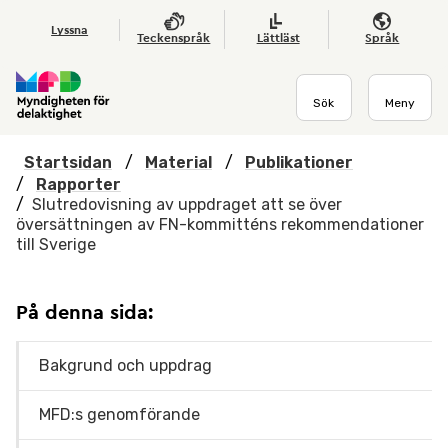
Hoppa till huvudmenyn
Till startsidan
Nyheter
Till sök
Kontakta oss
Om webbplatsen
Lyssna
Teckenspråk
Lättläst
Språk
Sök
Meny
Startsidan
/
Material
/
Publikationer
/
Rapporter
/
Slutredovisning av uppdraget att se över
översättningen av FN-kommitténs rekommendationer
till Sverige
På denna sida:
Bakgrund och uppdrag
MFD:s genomförande