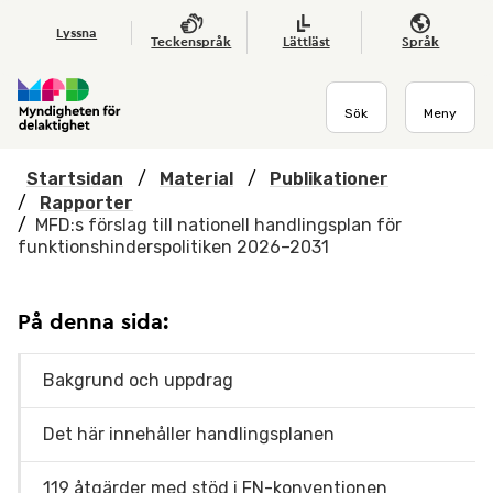
Hoppa till huvudmenyn
Till startsidan
Nyheter
Till sök
Kontakta oss
Om webbplatsen
Lyssna
Teckenspråk
Lättläst
Språk
Sök
Meny
Startsidan
/
Material
/
Publikationer
/
Rapporter
/
MFD:s förslag till nationell handlingsplan för
funktionshinderspolitiken 2026–2031
På denna sida:
Bakgrund och uppdrag
Det här innehåller handlingsplanen
119 åtgärder med stöd i FN-konventionen