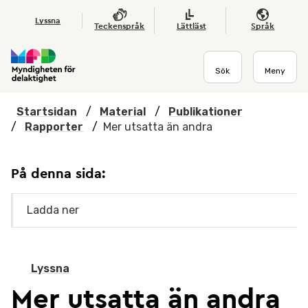
Hoppa till huvudmenyn
Till startsidan
Nyheter
Till sök
Kontakta oss
Om webbplatsen
Lyssna
Teckenspråk
Lättläst
Språk
Sök
Meny
Startsidan
/
Material
/
Publikationer
/
Rapporter
/
Mer utsatta än andra
På denna sida:
Ladda ner
Lyssna
Mer utsatta än andra