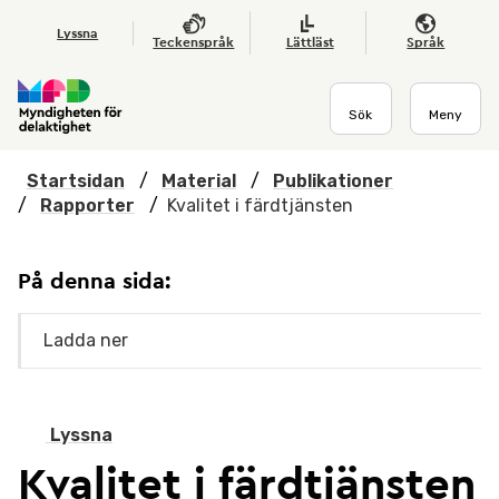
Hoppa till huvudmenyn
Till startsidan
Nyheter
Till sök
Kontakta oss
Om webbplatsen
Lyssna
Teckenspråk
Lättläst
Språk
Sök
Meny
Startsidan
/
Material
/
Publikationer
/
Rapporter
/
Kvalitet i färdtjänsten
På denna sida:
Ladda ner
Lyssna
Kvalitet i färdtjänsten