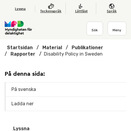
Hoppa till huvudmenyn
Till startsidan
Nyheter
Till sök
Kontakta oss
Om webbplatsen
Lyssna
Teckenspråk
Lättläst
Språk
Sök
Meny
Startsidan
/
Material
/
Publikationer
/
Rapporter
/
Disability Policy in Sweden
På denna sida:
På svenska
Ladda ner
Lyssna