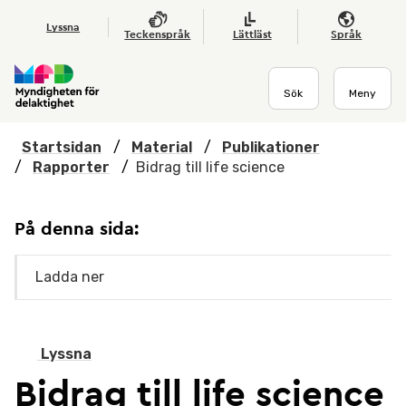
Hoppa till huvudmenyn
Till startsidan
Nyheter
Till sök
Kontakta oss
Om webbplatsen
Lyssna
Teckenspråk
Lättläst
Språk
Sök
Meny
Startsidan
/
Material
/
Publikationer
/
Rapporter
/
Bidrag till life science
På denna sida:
Ladda ner
Lyssna
Bidrag till life science