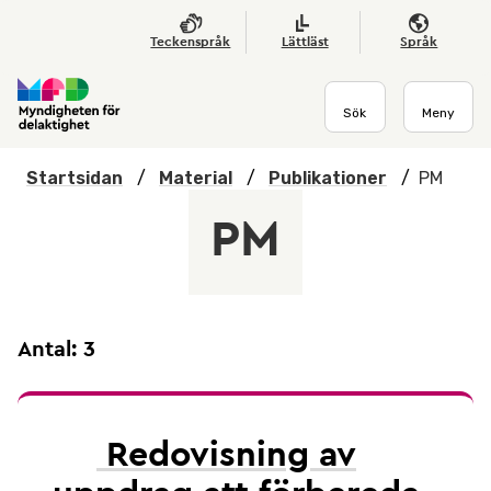
Hoppa till huvudmenyn
Till startsidan
Nyheter
Till sök
Kontakta oss
Om webbplatsen
Teckenspråk
Lättläst
Språk
Sök
Meny
Startsidan
/
Material
/
Publikationer
/
PM
PM
Antal: 3
Redovisning av